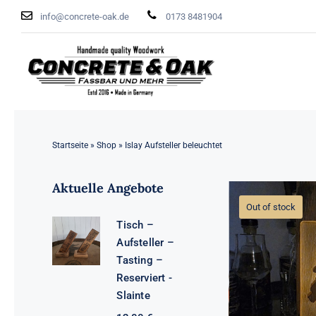
Zum
info@concrete-oak.de
0173 8481904
Inhalt
springen
Startseite
»
Shop
»
Islay Aufsteller beleuchtet
Aktuelle Angebote
Out of stock
Tisch –
Aufsteller –
Tasting –
Reserviert -
Slainte