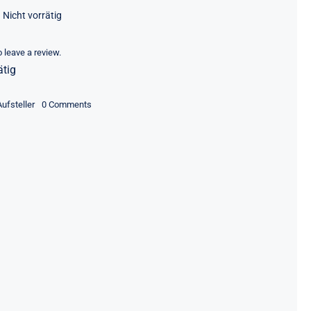
Nicht vorrätig
to leave a review.
ätig
on
Aufsteller
0 Comments
Islay
Aufsteller
beleuchtet