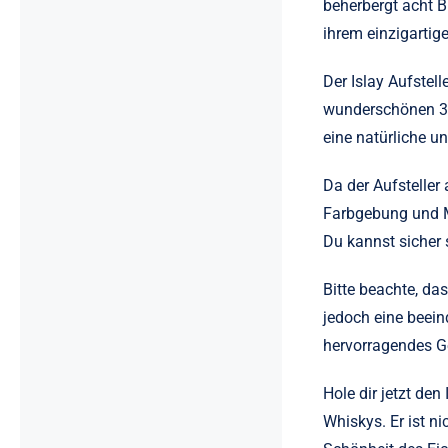
beherbergt acht B
ihrem einzigarti
Der Islay Aufstell
wunderschönen 3D-
eine natürliche u
Da der Aufsteller 
Farbgebung und Ma
Du kannst sicher s
Bitte beachte, das
jedoch eine beein
hervorragendes Ge
Hole dir jetzt den
Whiskys. Er ist n