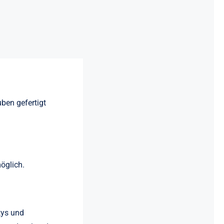
uben gefertigt
öglich.
kys und