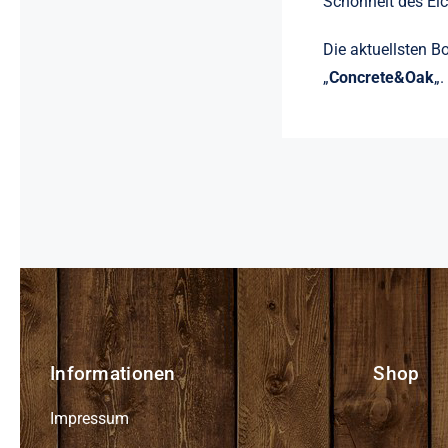
Schönheit des Eic
Die aktuellsten B
„
Concrete&Oak
„.
Informationen
Shop
Impressum