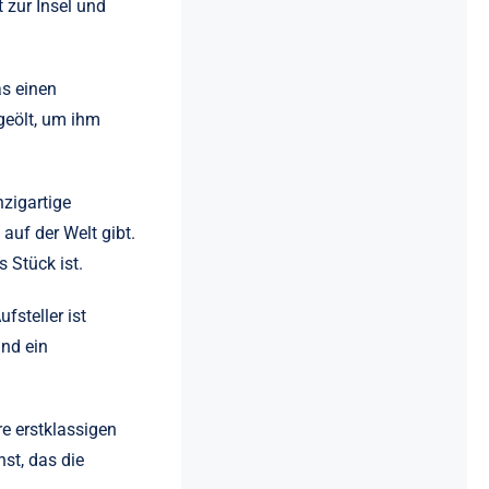
 zur Insel und
as einen
geölt, um ihm
nzigartige
auf der Welt gibt.
s Stück ist.
fsteller ist
und ein
re erstklassigen
nst, das die