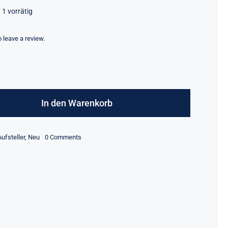
1 vorrätig
to leave a review.
Aufsteller
Hundekopf
In den Warenkorb
3
D
on
Aufsteller
,
Neu
0 Comments
Menge
Aufsteller
Hundekopf
3
D