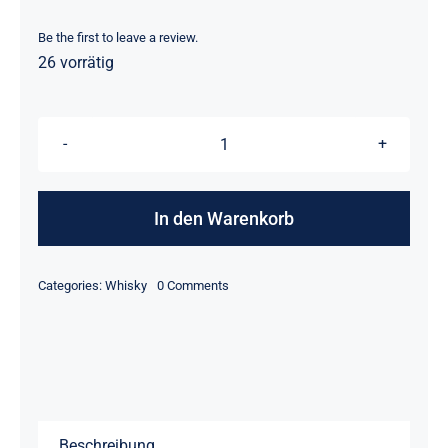
Be the first to leave a review.
26 vorrätig
3er
Set
a
In den Warenkorb
´5cl
-
on
Categories:
Whisky
0 Comments
Amontillado
3er
Set
Finish
a
´5cl
Speysider
–
Amontillado
-
Finish
Speysider
Highlander
–
Peated
Highlander
Beschreibung