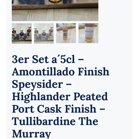
3er Set a´5cl –
Amontillado Finish
Speysider –
Highlander Peated
Port Cask Finish –
Tullibardine The
Murray