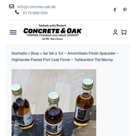
Zum
info@concrete-oak.de
Inhalt
0173 8481904
springen
Toggle
Navigation
Startseite
Startseite
»
Shop
»
3er Set a´5cl – Amontillado Finish Speysider –
Highlander Peated Port Cask Finish – Tullibardine The Murray
Shop
News
Kontakt
Versand