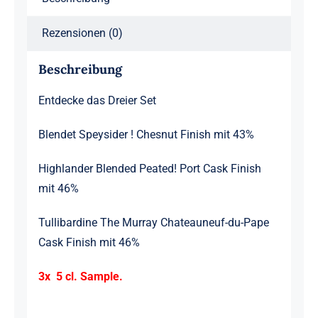
Peated
Port
Port
Cask
Cask
Rezensionen (0)
Finish
–
Finish
Tullibardine
The
Beschreibung
-
Murray
Tullibardine
Entdecke das Dreier Set
The
Murray
Blendet Speysider ! Chesnut Finish mit 43%
Menge
Highlander Blended Peated! Port Cask Finish
mit 46%
Tullibardine The Murray Chateauneuf-du-Pape
Cask Finish mit 46%
3x 5 cl. Sample.